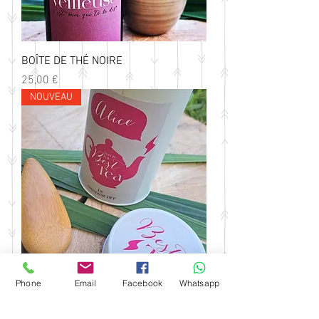
BOÎTE DE THÉ NOIRE
Prix
25,00 €
NOUVEAU
Phone
Email
Facebook
Whatsapp
BOÎTE DE THÉ BLANCHE
Prix
25,00 €